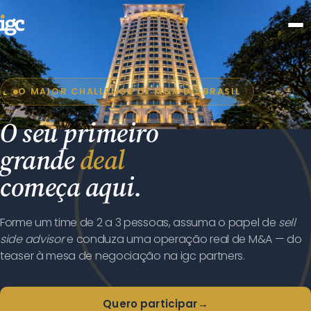
O MAIOR CHALLENGE DE M&A DO BRASIL
O seu primeiro
grande
deal
começa aqui.
Forme um time de 2 a 3 pessoas, assuma o papel de
sell
side advisor
e conduza uma operação real de M&A — do
teaser à mesa de negociação na igc partners.
Quero participar
→