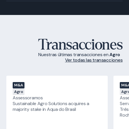
Transacciones
Nuestras últimas transacciones
en
Agro
Ver todas las transacciones
M&A
M&
Agro
Agr
Assessoramos
Ass
Sustainable Agro Solutions acquires a
Serr
majority stake in Aqua do Brasil
Três
Roch