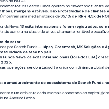
tudo da INSEAD.
undamentos: os Search Funds operam no “sweet spot” entre Vent
ilhões, margens estáveis, baixa rotatividade de clientes e
4) mostram uma média histórica de
35,1% de IRR e 4,5x de RO
 Funds News,
13 exits internacionais foram registrados, com
unds como uma classe de ativos altamente rentável e escalável
se do setor
tidas por Search Funds —
i4pro, Greentech, MK Soluções e A
maturidade da tese no país.
h Funds News
, os
exits internacionais (fora dos EUA)
cresc
 2025.
ssas operações, sendo a Labsoft a única com dinâmica global d
ma
o amadurecimento do ecossistema de Search Funds no 
escente e um ambiente cada vez mais conectado ao capital glob
o na América Latina.