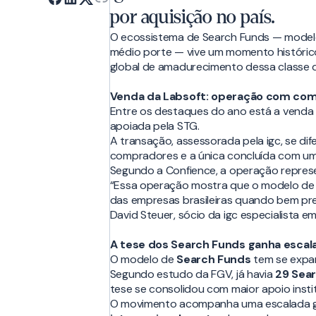
por aquisição no país.
O ecossistema de Search Funds — model
médio porte — vive um momento histórico 
global de amadurecimento dessa classe d
Venda da Labsoft: operação com com
Entre os destaques do ano está a venda 
apoiada pela STG.
A transação, assessorada pela igc, se di
compradores e a única concluída com um 
Segundo a Confience, a operação represe
“Essa operação mostra que o modelo de S
das empresas brasileiras quando bem prep
David Steuer, sócio da igc especialista em
A tese dos Search Funds ganha escala
O modelo de
Search Funds
tem se expa
Segundo estudo da FGV, já havia
29 Sear
tese se consolidou com maior apoio instit
O movimento acompanha uma escalada g