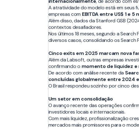
internacionalmente
, de acordo com es
A atratividade do modelo está em seus f
empresas com
EBITDA entre US$ 1 e 5 m
Além disso, dados da Stanford GSB (202
contextos desafiadores.
Nos últimos 18 meses, segundo a Search
diversos casos, consolidando os Search F
Cinco exits em 2025 marcam nova fa
Além da Labsoft, outras empresas inves
confirmando o
momento de liquidez e 
De acordo com análise recente da
Searc
concluídas globalmente entre 2024 e
O Brasil respondeu sozinho por cinco de
Um setor em consolidação
O avanço recente das operações confir
investidores locais e internacionais.
Com mais liquidez, profissionalização cr
mercados mais promissores para o model