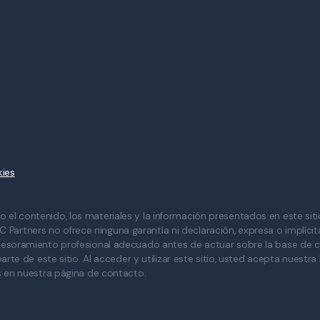
kies
o el contenido, los materiales y la información presentados en este sit
GC Partners no ofrece ninguna garantía ni declaración, expresa o implícit
esoramiento profesional adecuado antes de actuar sobre la base de cua
rte de este sitio. Al acceder y utilizar este sitio, usted acepta nuestra
s en nuestra página de contacto.