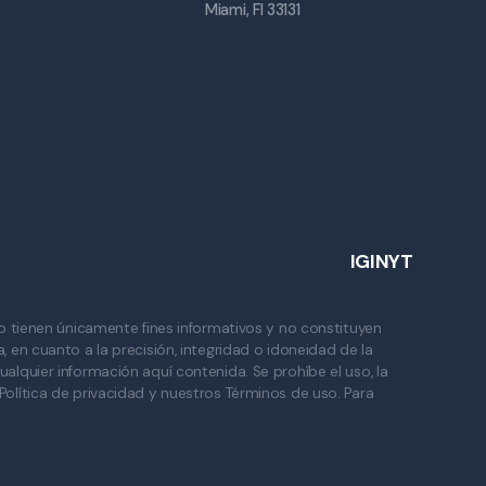
Miami, Fl 33131
IG
IN
YT
io tienen únicamente fines informativos y no constituyen
a, en cuanto a la precisión, integridad o idoneidad de la
lquier información aquí contenida. Se prohíbe el uso, la
 Política de privacidad y nuestros Términos de uso. Para