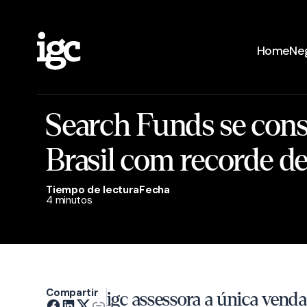
Home
Ne
Search Funds se con
Brasil com recorde d
Tiempo de lectura
Fecha
4 minutos
Compartir
igc assessora a única ven