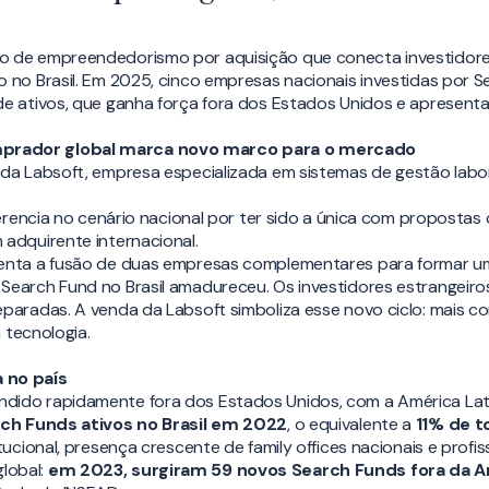
o de empreendedorismo por aquisição que conecta investidor
no Brasil. Em 2025, cinco empresas nacionais investidas por S
e ativos, que ganha força fora dos Estados Unidos e apresenta 
prador global marca novo marco para o mercado
da Labsoft, empresa especializada em sistemas de gestão labora
ferencia no cenário nacional por ter sido a única com propostas
adquirente internacional.
nta a fusão de duas empresas complementares para formar um n
earch Fund no Brasil amadureceu. Os investidores estrangeiros
aradas. A venda da Labsoft simboliza esse novo ciclo: mais com
 tecnologia.
 no país
ndido rapidamente fora dos Estados Unidos, com a América Lat
ch Funds ativos no Brasil em 2022
, o equivalente a
11% de t
ucional, presença crescente de family offices nacionais e profi
lobal:
em 2023, surgiram 59 novos Search Funds fora da A