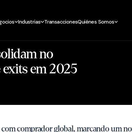
gocios
Industrias
Transacciones
Quiénes Somos
solidam no
e exits em 2025
da com comprador global, marcando um no