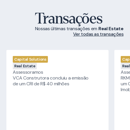
Transações
Nossas últimas transações
em
Real Estate
Ver todas as transações
Capital Solutions
Capi
Real Estate
Real
Assessoramos
Ass
VCA Construtora concluiu a emissão
RKM 
de um CRI de R$ 40 milhões
um C
Imob