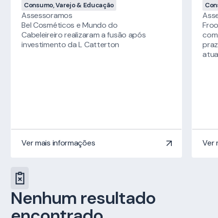
Consumo, Varejo & Educação
Con
Assessoramos
Ass
Bel Cosméticos e Mundo do
Froo
Cabeleireiro realizaram a fusão após
com 
investimento da L Catterton
praz
atu
Ver mais informações
Ver 
Nenhum resultado
encontrado