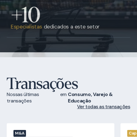
+10
Especialistas
dedicados a este setor
Transações
Nossas últimas
em
Consumo, Varejo &
transações
Educação
Ver todas as transações
M&A
Capi